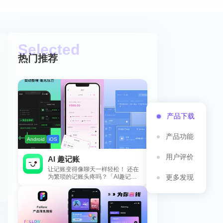
热门推荐
产品下载
产品功能
Android
iOS
用户评价
AI 趣记账
让记账变得像聊天一样轻松！ 还在
为繁琐的记账头疼吗？「AI趣记
更多发现
账」来拯救你啦！这款智能记账工
具专为懒...