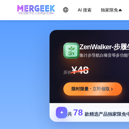
AI 搜索
独家限免🔥
发现数字匠人的绝妙灵感
ZenWalker-步
集计步导航白噪音等多功能
¥48
原价
限时限量 · 立即领取
78
✦
共
款精选产品独家限免