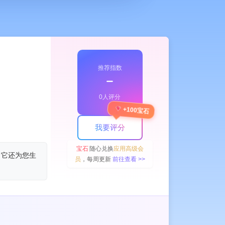
推荐指数
﹣
0人评分
+100宝石
我要评分
宝石
随心兑换
应用高级会
，它还为您生
员
，每周更新
前往查看 >>