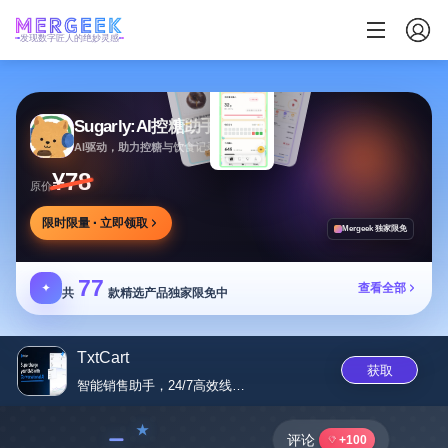
发现数字匠人的绝妙灵感
Sugarly:AI控糖助手
AI驱动，助力控糖与饮食记录，提供个性化建议
¥78
原价
限时限量 · 立即领取
Mergeek 独家限免
77
✦
查看全部
共
款精选产品独家限免中
TxtCart
获取
智能销售助手，24/7高效线索...
﹣
评论
+100