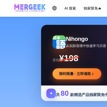
AI 搜索
独家限免🔥
发现数字匠人的绝妙灵感
Nihongo
从实际语境中快速学习日语
¥198
原价
限时限量 · 立即领取
80
✦
共
款精选产品独家限免