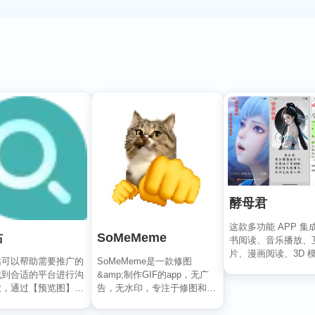
酵母君
这款多功能 APP 集
站
SoMeMeme
书阅读、音乐播放、
片、漫画阅读、3D 
站可以帮助需要推广的
SoMeMeme是一款修图
及个性相册六大核心..
找到合适的平台进行沟
&amp;制作GIF的app，无广
放，通过【预览图】与
告，无水印，专注于修图和将
流量数据】展...
你相册中的视频...