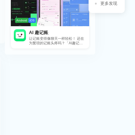
更多发现
Android
iOS
AI 趣记账
让记账变得像聊天一样轻松！ 还在
为繁琐的记账头疼吗？「AI趣记
账」来拯救你啦！这款智能记账工
具专为懒...