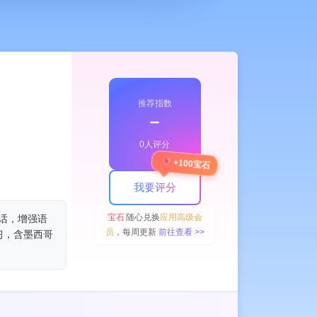
推荐指数
﹣
0人评分
+100宝石
我要评分
宝石
随心兑换
应用高级会
对话，增强语
员
，每周更新
前往查看 >>
习，含墨西哥