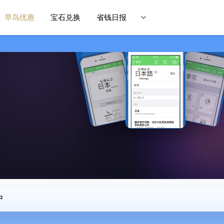
早鸟优惠
宝石兑换
省钱日报
中