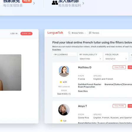
独家限免
加入福利群

👥
NEW
›
›
每日发现惊喜
抢先领专属福利