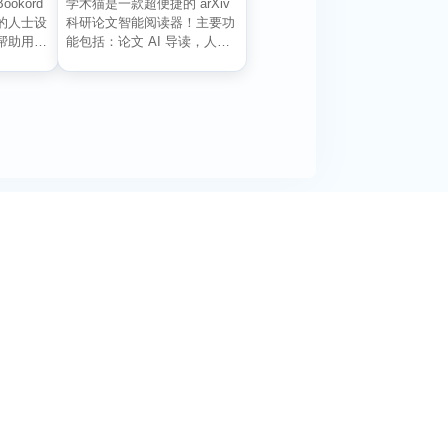
ookord
学术猫是一款超便捷的 arXiv
的人士设
科研论文智能阅读器！主要功
帮助用户
能包括：论文 AI 导读，人工
智能总结主...
阅活动