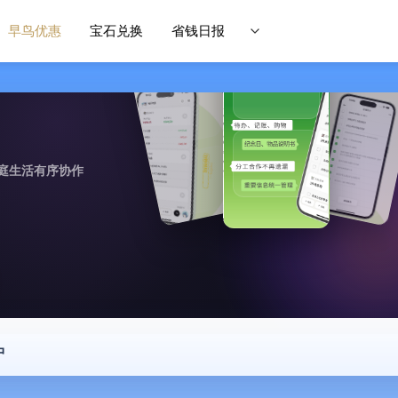
早鸟优惠
宝石兑换
省钱日报
庭生活有序协作
中