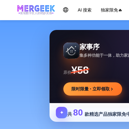
AI 搜索
独家限免🔥
发现数字匠人的绝妙灵感
家事序
集多种功能于一体，助力家
¥58
原价
限时限量 · 立即领取
80
✦
共
款精选产品独家限免