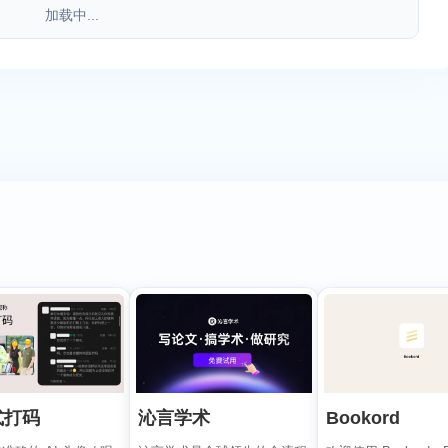
加载中...
式打码
沁言学术
Bookord