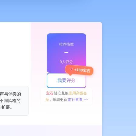
推荐指数
﹣
0人评分
+100宝石
我要评分
宝石
随心兑换
应用高级会
人声与伴奏的
员
，每周更新
前往查看 >>
不同风格的
和扩展。