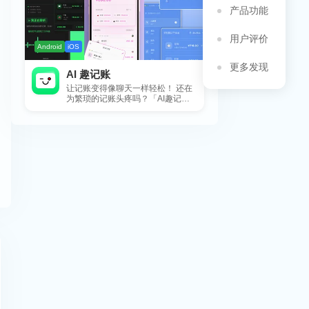
产品功能
用户评价
Android
iOS
更多发现
AI 趣记账
让记账变得像聊天一样轻松！ 还在
为繁琐的记账头疼吗？「AI趣记
账」来拯救你啦！这款智能记账工
具专为懒...