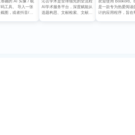
确的 AI 头像 / 昵
沁言学术是全球领先的全流程
欢迎使用 Bookord。B
码工具。 导入一张
AI学术服务平台，深度赋能从
是一款专为热爱阅读
截图，或者抖音/小
选题构思、文献检索、文献阅
计的应用程序，旨在
评论...
读、文献管理到辅助写...
记录每...
订