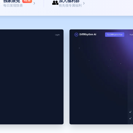
独家限免
加入福利群

👥
NEW
›
›
每日发现惊喜
抢先领专属福利