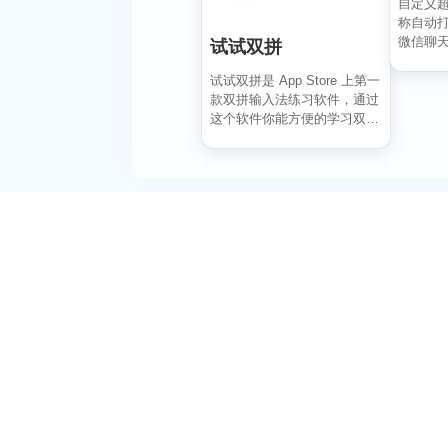
自定义超准
称自动打
微信聊天
试试双拼
红书/微博
试试双拼是 App Store 上第一
款双拼输入法练习软件，通过
这个软件你能方便的学习双拼
规则，练习...