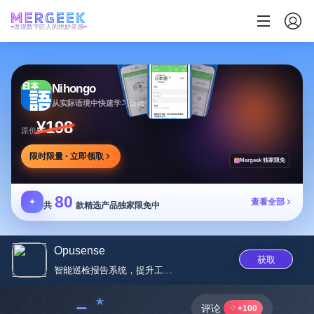
发现数字匠人的绝妙灵感
Nihongo
从实际语境中快速学习日语
¥198
原价
限时限量 · 立即领取
Mergeek 独家限免
80
✦
查看全部
共
款精选产品独家限免中
Opusense
获取
智能巡检报告系统，提升工程安全...
﹣
评论
+100