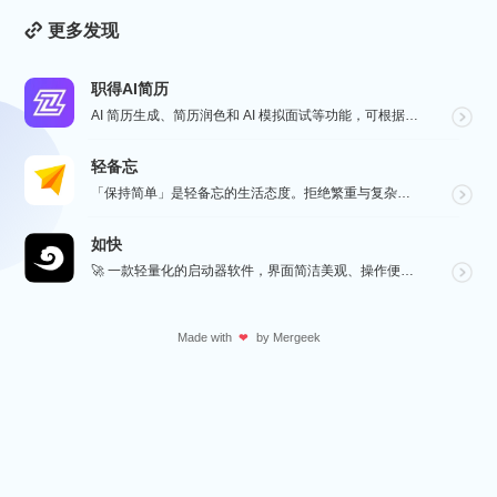
更多发现
职得AI简历
AI 简历生成、简历润色和 AI 模拟面试等功能，可根据指定的求职岗位，一键快速生成高匹配的简历内容...
轻备忘
「保持简单」是轻备忘的生活态度。拒绝繁重与复杂，致力于快速记录与回顾，打造如轻风拂面、水过无痕的使用...
如快
🚀 一款轻量化的启动器软件，界面简洁美观、操作便捷，并且支持插件开发。支持全键盘操作。开发者目前处于...
Made with
by
Mergeek
❤