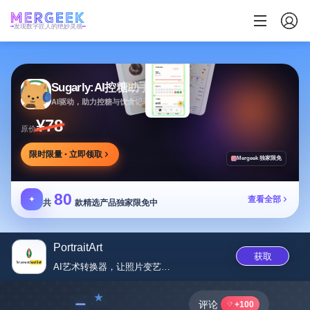
发现数字匠人的绝妙灵感
Sugarly:AI控糖助手
AI驱动，助力控糖与饮食记录，提供个性化建议
¥78
原价
限时限量 · 立即领取
Mergeek 独家限免
80
✦
查看全部
共
款精选产品独家限免中
PortraitArt
获取
AI艺术转换器，让照片变艺术，...
﹣
评论
+100