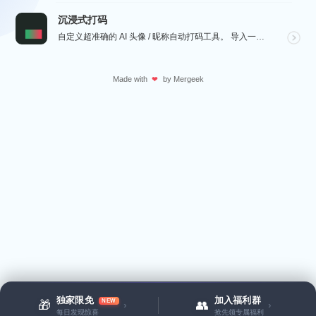
沉浸式打码
自定义超准确的 AI 头像 / 昵称自动打码工具。 导入一张微信聊天截图，或者抖音/小红书/微博评论...
Made with
by
Mergeek
❤
独家限免
加入福利群
NEW
🎁
👥
›
›
每日发现惊喜
抢先领专属福利