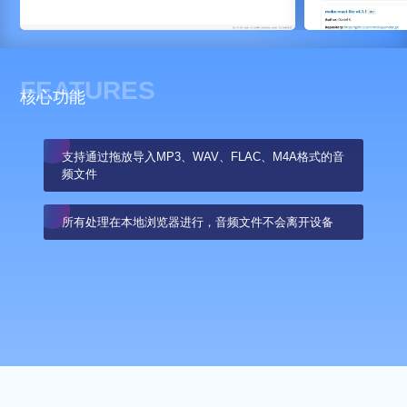
FEATURES
核心功能
支持通过拖放导入MP3、WAV、FLAC、M4A格式的音
频文件
所有处理在本地浏览器进行，音频文件不会离开设备