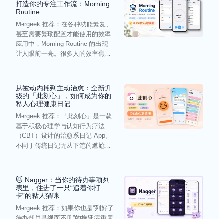
打造你的专注工作流：Morning
Routine
Mergeek 推荐：在各种功能繁复、
甚至需要繁琐配置才能使用的效率
应用中，Morning Routine 的出现
让人眼前一亮。很多人的效率焦
虑，往往...
从被动内耗到主动治愈：全新升
级的「此刻心」，如何成为你的
私人心理健康日记
Mergeek 推荐：「此刻心」是一款
基于积极心理学与认知行为疗法
（CBT）设计的治愈系日记 App。
不同于传统日记无从下笔的尴尬，
它通过结构化的“提...
🐱 Nagger：当你的待办事项列
表里，住进了一只“追着你打
卡”的粘人猫咪
Mergeek 推荐：如果你也是“列好了
待办却总是视而不见”的拖延症重度