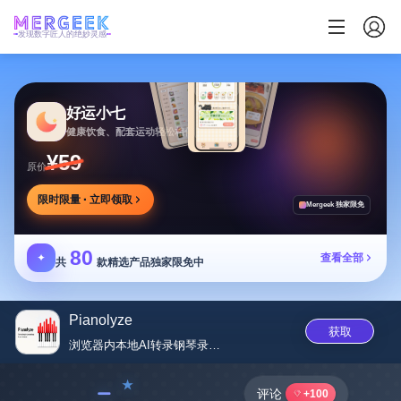
发现数字匠人的绝妙灵感
好运小七
健康饮食、配套运动轻松相伴
¥59
原价
限时限量 · 立即领取
Mergeek 独家限免
80
✦
查看全部
共
款精选产品独家限免中
Pianolyze
获取
浏览器内本地AI转录钢琴录音，...
﹣
评论
+100