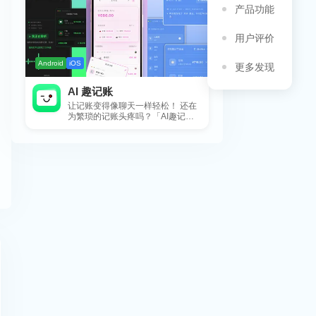
产品功能
用户评价
Android
iOS
更多发现
AI 趣记账
让记账变得像聊天一样轻松！ 还在
为繁琐的记账头疼吗？「AI趣记
账」来拯救你啦！这款智能记账工
具专为懒...