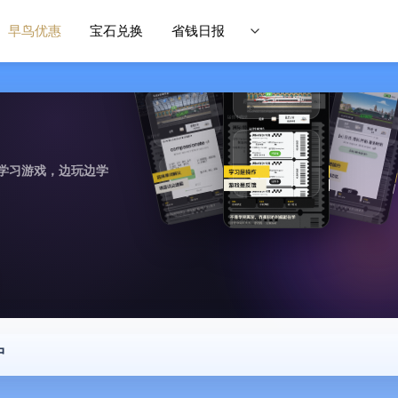
早鸟优惠
宝石兑换
省钱日报
学习游戏，边玩边学
中