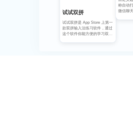
称自动打
微信聊天
试试双拼
红书/微博
试试双拼是 App Store 上第一
款双拼输入法练习软件，通过
这个软件你能方便的学习双拼
规则，练习...