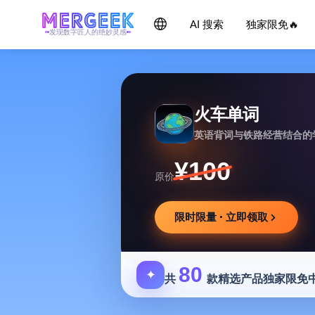
AI 搜索
独家限免🔥
发现数字匠人的绝妙灵感
火车单词
英语背词与铁路经营结合的
¥100
原价
限时限量 · 立即领取
80
✦
共
款精选产品独家限免