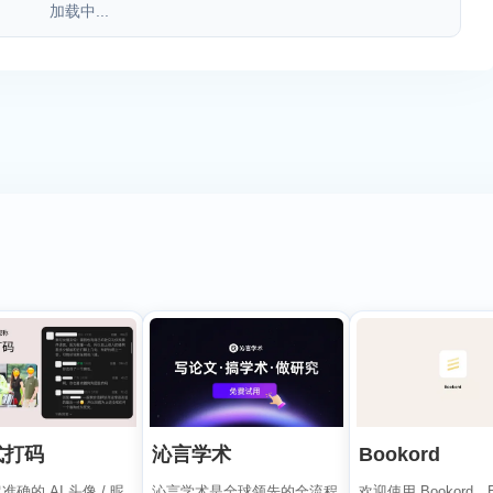
加载中...
式打码
沁言学术
Bookord
确的 AI 头像 / 昵
沁言学术是全球领先的全流程
欢迎使用 Bookord。B