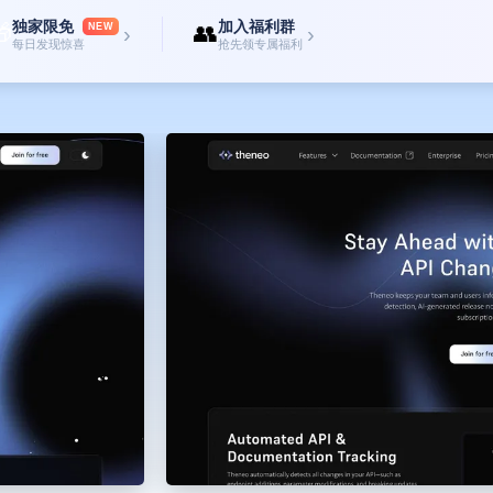
独家限免
加入福利群

👥
NEW
›
›
每日发现惊喜
抢先领专属福利