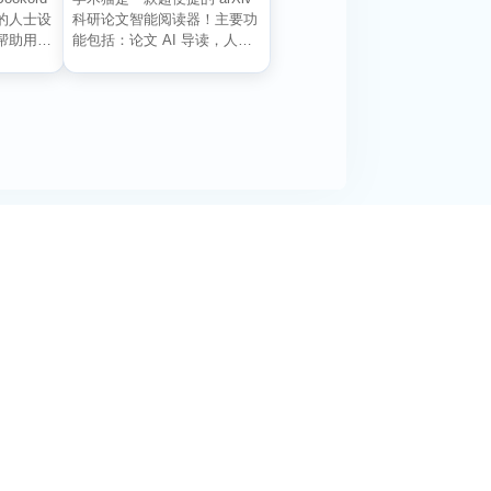
的人士设
科研论文智能阅读器！主要功
帮助用户
能包括：论文 AI 导读，人工
智能总结主...
阅活动