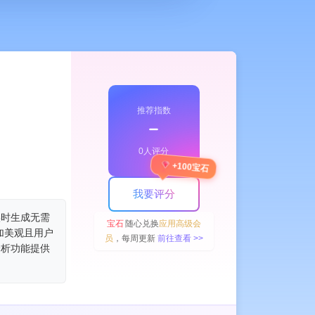
推荐指数
﹣
0人评分
+100宝石
我要评分
实时生成无需
宝石
随心兑换
应用高级会
加美观且用户
员
，每周更新
前往查看 >>
分析功能提供