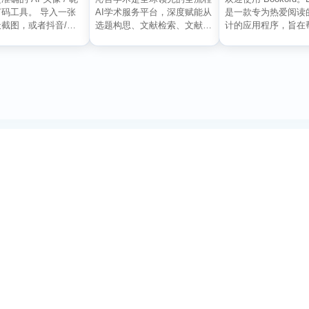
码工具。 导入一张
AI学术服务平台，深度赋能从
是一款专为热爱阅读
截图，或者抖音/小
选题构思、文献检索、文献阅
计的应用程序，旨在
评论...
读、文献管理到辅助写...
记录每...
订