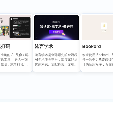
式打码
沁言学术
Bookord
确的 AI 头像 / 昵
沁言学术是全球领先的全流程
欢迎使用 Bookord。B
码工具。 导入一张
AI学术服务平台，深度赋能从
是一款专为热爱阅读
截图，或者抖音/小
选题构思、文献检索、文献阅
计的应用程序，旨在
评论...
读、文献管理到辅助写...
记录每...