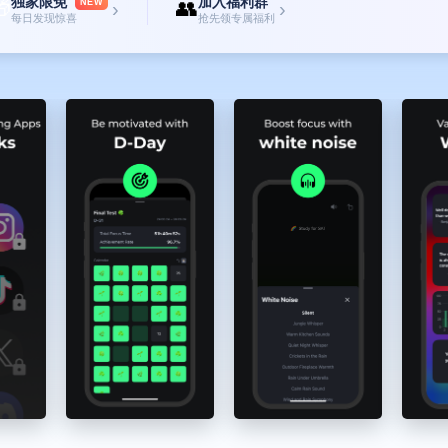
独家限免
加入福利群

👥
NEW
›
›
每日发现惊喜
抢先领专属福利