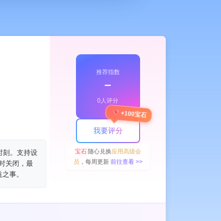
推荐指数
﹣
0人评分
+100宝石
我要评分
宝石
随心兑换
应用高级会
注时刻。支持设
员
，每周更新
前往查看 >>
暂时关闭，最
益之事。