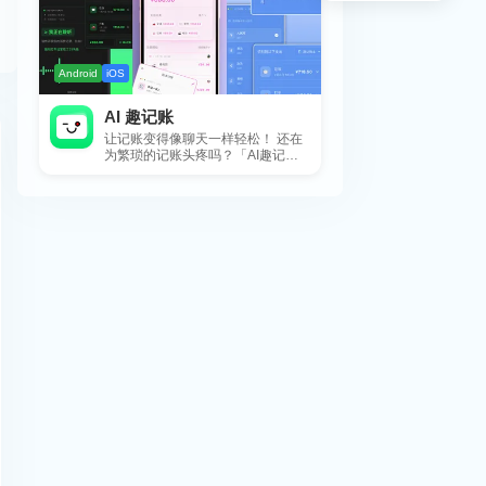
Android
iOS
AI 趣记账
让记账变得像聊天一样轻松！ 还在
为繁琐的记账头疼吗？「AI趣记
账」来拯救你啦！这款智能记账工
具专为懒...