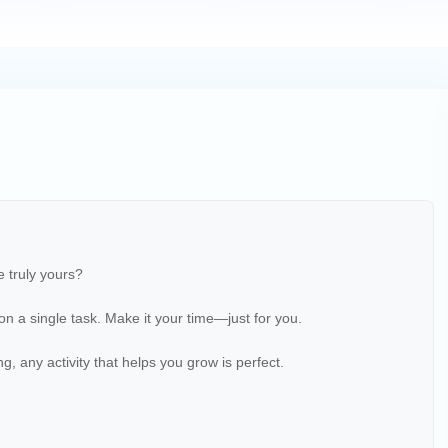
 truly yours?
n a single task. Make it your time—just for you.
ng, any activity that helps you grow is perfect.