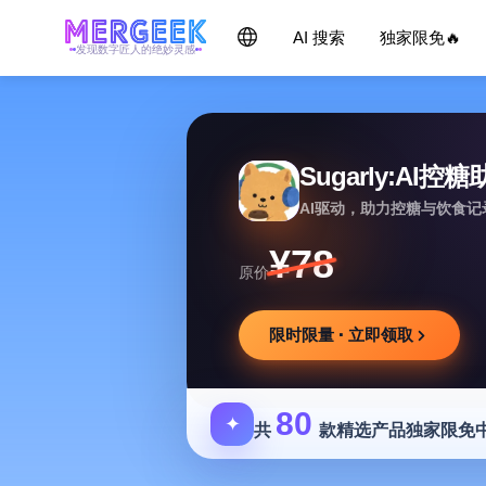
AI 搜索
独家限免🔥
发现数字匠人的绝妙灵感
Sugarly:AI控
AI驱动，助力控糖与饮食
¥78
原价
限时限量 · 立即领取
80
✦
共
款精选产品独家限免