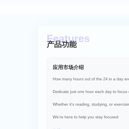
产品功能
应用市场介绍
How many hours out of the 24 in a day are
Dedicate just one hour each day to focus o
Whether it’s reading, studying, or exercisi
We’re here to help you stay focused