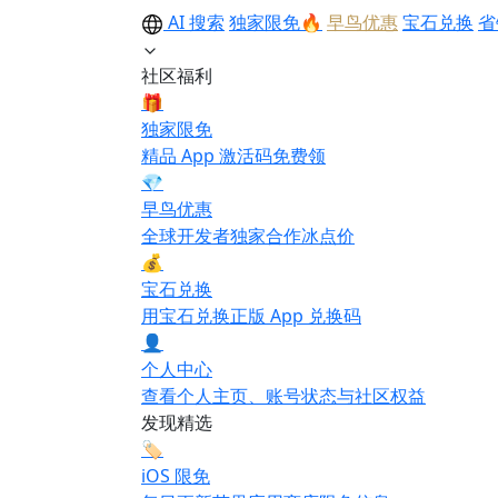
AI 搜索
独家限免🔥
早鸟优惠
宝石兑换
省
社区福利
🎁
独家限免
精品 App 激活码免费领
💎
早鸟优惠
全球开发者独家合作冰点价
💰
宝石兑换
用宝石兑换正版 App 兑换码
👤
个人中心
查看个人主页、账号状态与社区权益
发现精选
🏷️
iOS 限免