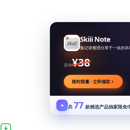
Skiii Note
集记录整理分享于一体的本
¥38
原价
限时限量 · 立即领取
77
✦
共
款精选产品独家限免