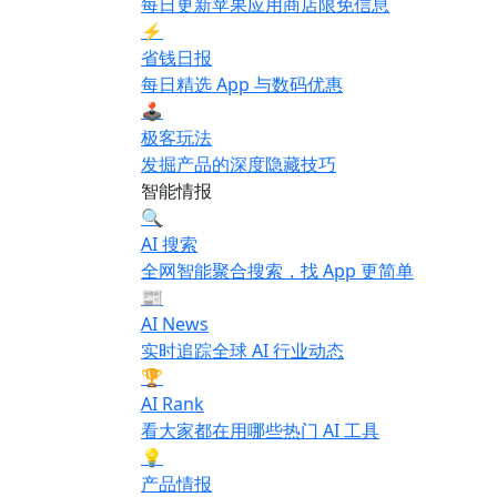
每日更新苹果应用商店限免信息
⚡
省钱日报
每日精选 App 与数码优惠
🕹️
极客玩法
发掘产品的深度隐藏技巧
智能情报
🔍
AI 搜索
全网智能聚合搜索，找 App 更简单
📰
AI News
实时追踪全球 AI 行业动态
🏆
AI Rank
看大家都在用哪些热门 AI 工具
💡
产品情报