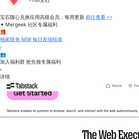
+100宝石
宝石
随心兑换
应用高级会员
，每周更新
前往查看 >>
✦
Mergeek 社区专属福利
🎁
独家限免
NEW
每日发现惊喜
›
👥
加入福利群
抢先领专属福利
›
详情