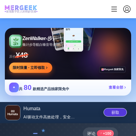
发现数字匠人的绝妙灵感
ZenWalker-步履生花
集计步导航白噪音等多功能于一体的健康应用
¥48
原价
限时限量 · 立即领取
Mergeek 独家限免
80
✦
查看全部
共
款精选产品独家限免中
Humata
获取
AI驱动文件高效处理，安全共享
﹣
评论
+100