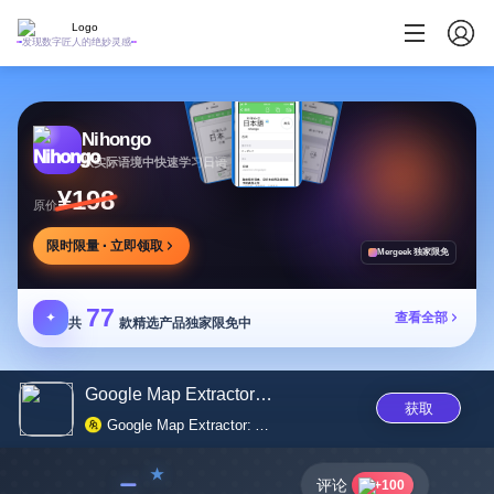
发现数字匠人的绝妙灵感
Nihongo
从实际语境中快速学习日语
¥198
原价
限时限量 · 立即领取
Mergeek 独家限免
77
✦
查看全部
共
款精选产品独家限免中
Google Map Extractor: AI Map D...
获取
Google Map Extractor: AI Map Data Solutions for Businesses
﹣
评论
+100