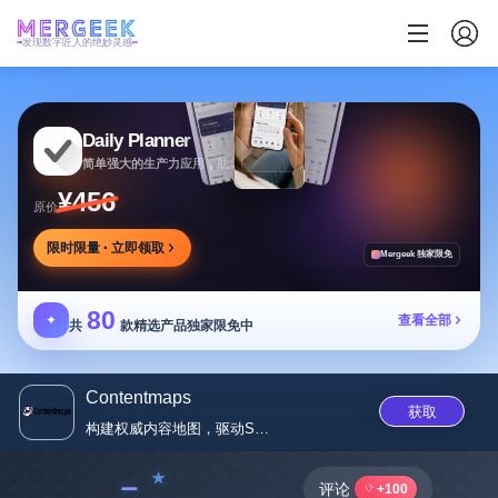
发现数字匠人的绝妙灵感
Daily Planner
简单强大的生产力应用，助您安排任务专注目标
¥456
原价
限时限量 · 立即领取
Mergeek 独家限免
80
✦
查看全部
共
款精选产品独家限免中
Contentmaps
获取
构建权威内容地图，驱动SEO与...
﹣
评论
+100