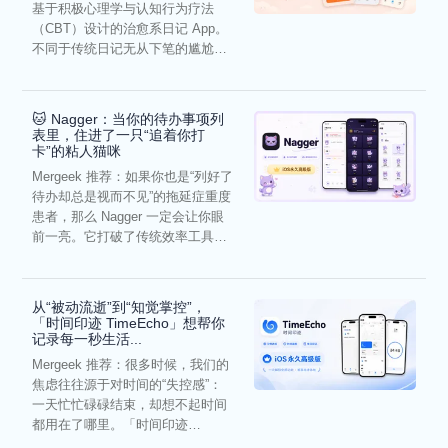
基于积极心理学与认知行为疗法
（CBT）设计的治愈系日记 App。
不同于传统日记无从下笔的尴尬，
它通过结构化的“提...
🐱 Nagger：当你的待办事项列
表里，住进了一只“追着你打
卡”的粘人猫咪
Mergeek 推荐：如果你也是“列好了
待办却总是视而不见”的拖延症重度
患者，那么 Nagger 一定会让你眼
前一亮。它打破了传统效率工具冰
冷被动的僵...
从“被动流逝”到“知觉掌控”，
「时间印迹 TimeEcho」想帮你
记录每一秒生活...
Mergeek 推荐：很多时候，我们的
焦虑往往源于对时间的“失控感”：
一天忙忙碌碌结束，却想不起时间
都用在了哪里。「时间印迹
TimeEcho」的出现...