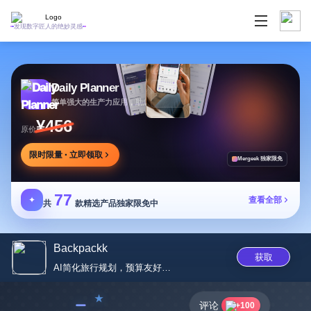
发现数字匠人的绝妙灵感
Daily Planner
简单强大的生产力应用，助您安排任务专注目标
¥456
原价
限时限量 · 立即领取
Mergeek 独家限免
77
✦
查看全部
共
款精选产品独家限免中
Backpackk
获取
AI简化旅行规划，预算友好更便...
﹣
评论
+100