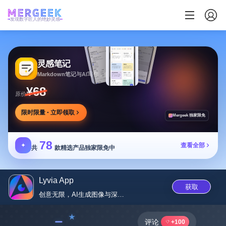
发现数字匠人的绝妙灵感
灵感笔记
Markdown笔记与AI写作，多方式整理同步笔记
¥68
原价
限时限量 · 立即领取
Mergeek 独家限免
78
✦
查看全部
共
款精选产品独家限免中
Lyvia App
获取
创意无限，AI生成图像与深伪视...
﹣
评论
+100