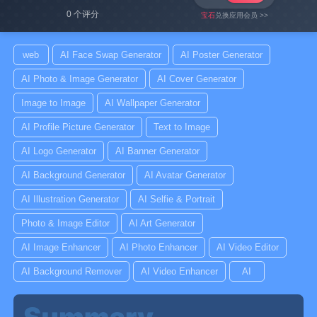
0 个评分
宝石
兑换应用会员 >>
web
AI Face Swap Generator
AI Poster Generator
AI Photo & Image Generator
AI Cover Generator
Image to Image
AI Wallpaper Generator
AI Profile Picture Generator
Text to Image
AI Logo Generator
AI Banner Generator
AI Background Generator
AI Avatar Generator
AI Illustration Generator
AI Selfie & Portrait
Photo & Image Editor
AI Art Generator
AI Image Enhancer
AI Photo Enhancer
AI Video Editor
AI Background Remover
AI Video Enhancer
AI