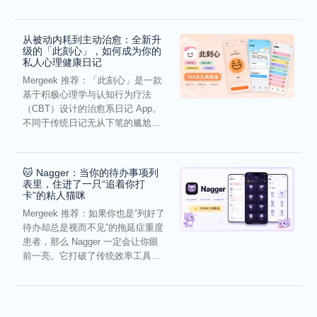
虑，往往...
从被动内耗到主动治愈：全新升
级的「此刻心」，如何成为你的
私人心理健康日记
Mergeek 推荐：「此刻心」是一款
基于积极心理学与认知行为疗法
（CBT）设计的治愈系日记 App。
不同于传统日记无从下笔的尴尬，
它通过结构化的“提...
🐱 Nagger：当你的待办事项列
表里，住进了一只“追着你打
卡”的粘人猫咪
Mergeek 推荐：如果你也是“列好了
待办却总是视而不见”的拖延症重度
患者，那么 Nagger 一定会让你眼
前一亮。它打破了传统效率工具冰
冷被动的僵...