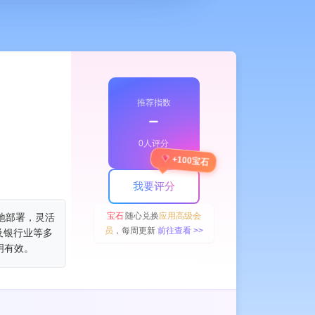
推荐指数
﹣
0人评分
+100宝石
I Meeting Assistant
AI
我要评分
宝石
随心兑换
应用高级会
本地部署，灵活
员
，每周更新
前往查看 >>
及银行业等多
明有效。