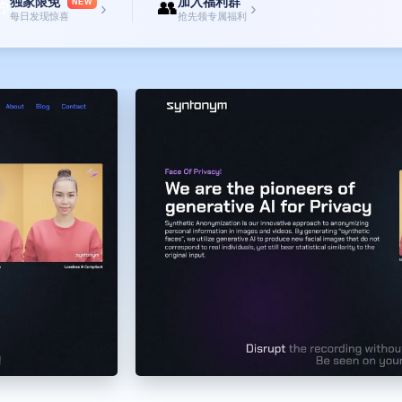
独家限免
加入福利群

👥
NEW
›
›
每日发现惊喜
抢先领专属福利