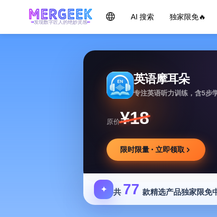
AI 搜索
独家限免🔥
发现数字匠人的绝妙灵感
英语摩耳朵
专注英语听力训练，含5步
¥18
原价
限时限量 · 立即领取
77
✦
共
款精选产品独家限免