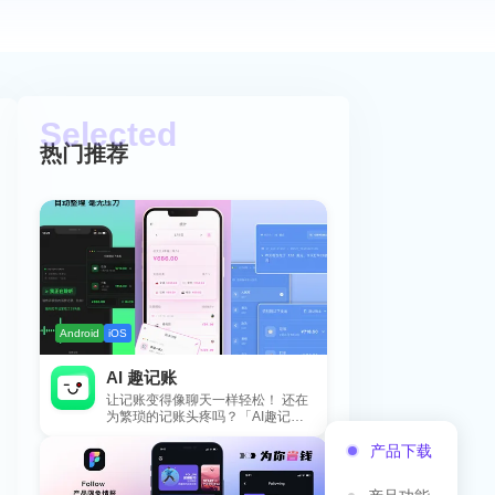
热门推荐
Android
iOS
AI 趣记账
让记账变得像聊天一样轻松！ 还在
为繁琐的记账头疼吗？「AI趣记
账」来拯救你啦！这款智能记账工
产品下载
具专为懒...