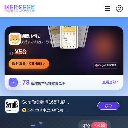
发现数字匠人的绝妙灵感
圆圆记账
支持多方式记账、预算管理及消费复盘，可本地保存
¥58
原价
限时限量 · 立即领取
Mergeek 独家限免
78
✦
查看全部
共
款精选产品独家限免中
Scruffs®幸运168飞艇...
获取
Scruffs®幸运168飞艇官开奖结果官网查询_168体彩飞艇记录最新数据
﹣
评论
+100