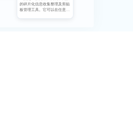
的碎片化信息收集整理及剪贴
板管理工具。它可以在任意位
置复制粘贴文本、图片并...
阅活动