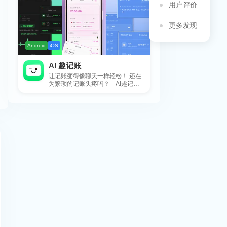
用户评价
更多发现
Android
iOS
AI 趣记账
让记账变得像聊天一样轻松！ 还在
为繁琐的记账头疼吗？「AI趣记
账」来拯救你啦！这款智能记账工
具专为懒...