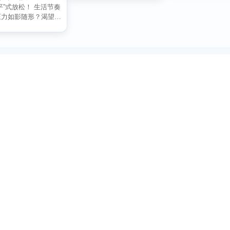
平”式放松！ 生活节奏
压力如影随形？渴望片
别担心...
订