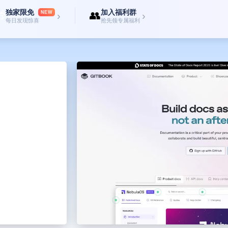
独家限免
加入福利群

👥
NEW
›
›
每日发现惊喜
抢先领专属福利