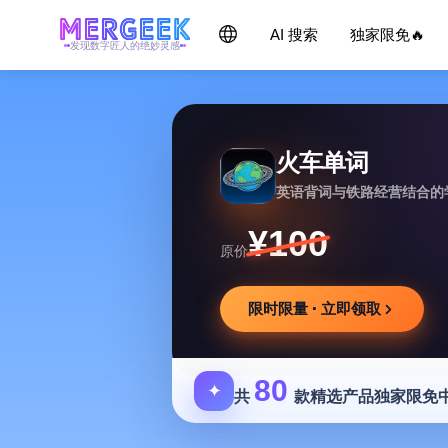
AI 搜索
独家限免🔥
发现数字匠人的绝妙灵感
火车单词
英语背词与铁路经营结合的
¥100
原价
限时限量 · 立即领取
80
✦
共
款精选产品独家限免