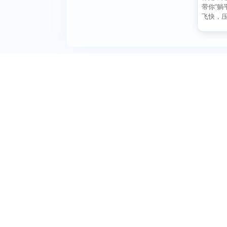
带你“躺
飞快，
刻宁静？