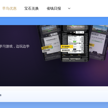
早鸟优惠
宝石兑换
省钱日报
学习游戏，边玩边学
中