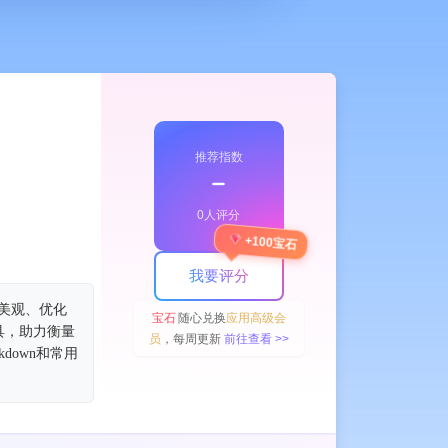
推荐指数
﹣
0人评分
+100宝石
enerator
AI
我要评分
布美观、优化
宝石
随心兑换
应用高级会
具，助力衡量
员
，每周更新
前往查看 >>
down和常用