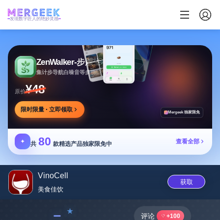
发现数字匠人的绝妙灵感
ZenWalker-步履生花
集计步导航白噪音等多功能于一体的健康应用
¥48
原价
限时限量 · 立即领取
Mergeek 独家限免
80
✦
查看全部
共
款精选产品独家限免中
VinoCell
获取
美食佳饮
﹣
评论
+100