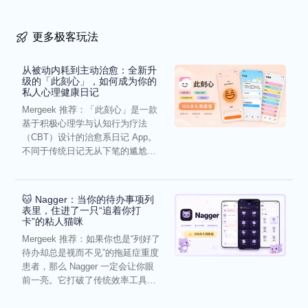
更多极客玩法
从被动内耗到主动治愈：全新升
级的「此刻心」，如何成为你的
私人心理健康日记
Mergeek 推荐：「此刻心」是一款
基于积极心理学与认知行为疗法
（CBT）设计的治愈系日记 App。
不同于传统日记无从下笔的尴尬，
它通过结构化的“提...
🐱 Nagger：当你的待办事项列
表里，住进了一只“追着你打
卡”的粘人猫咪
Mergeek 推荐：如果你也是“列好了
待办却总是视而不见”的拖延症重度
患者，那么 Nagger 一定会让你眼
前一亮。它打破了传统效率工具冰
冷被动的僵...