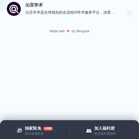
沁言学术
沁言学术是全球领先的全流程AI学术服务平台，深度赋能从选题构思、文献检索、文献阅读、文献管理到辅助写...
Made with
by
Mergeek
❤
独家限免
加入福利群
NEW
🎁
👥
›
›
每日发现惊喜
抢先领专属福利