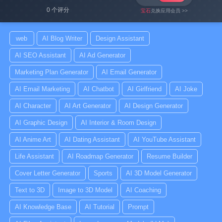
0 个评分
宝石
兑换应用会员 >>
web
AI Blog Writer
Design Assistant
AI SEO Assistant
AI Ad Generator
Marketing Plan Generator
AI Email Generator
AI Email Marketing
AI Chatbot
AI Girlfriend
AI Joke
AI Character
AI Art Generator
AI Design Generator
AI Graphic Design
AI Interior & Room Design
AI Anime Art
AI Dating Assistant
AI YouTube Assistant
Life Assistant
AI Roadmap Generator
Resume Builder
Cover Letter Generator
Sports
AI 3D Model Generator
Text to 3D
Image to 3D Model
AI Coaching
AI Knowledge Base
AI Tutorial
Prompt