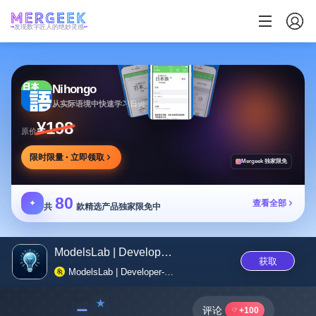
发现数字匠人的绝妙灵感
Nihongo
从实际语境中快速学习日语
¥198
原价
限时限量 · 立即领取
Mergeek 独家限免
80
✦
查看全部
共
款精选产品独家限免中
ModelsLab | Developer-First AP...
获取
ModelsLab | Developer-First API Platform for AI & Machine Learning
﹣
评论
+100