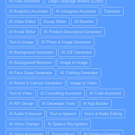
AI Files Assistant
Large Language Models (LLMs)
AI Analytics Assistant
AI Instagram Assistant
Translate
AI Video Editor
Essay Writer
AI Rewriter
AI Email Writer
AI Product Description Generator
Text to Image
AI Photo & Image Generator
AI Background Generator
AI GIF Generator
AI Background Remover
Image to Image
AI Face Swap Generator
AI Clothing Generator
AI Anime & Cartoon Generator
Image to Video
Text to Video
AI Consulting Assistant
AI Code Assistant
AI API Design
AI Developer Tools
AI App Builder
AI Audio Enhancer
Text-to-Speech
Voice & Audio Editing
AI Voice Changer
AI Speech Recognition
AI Voice Assistants
Text-to-Music
AI Singing Generator