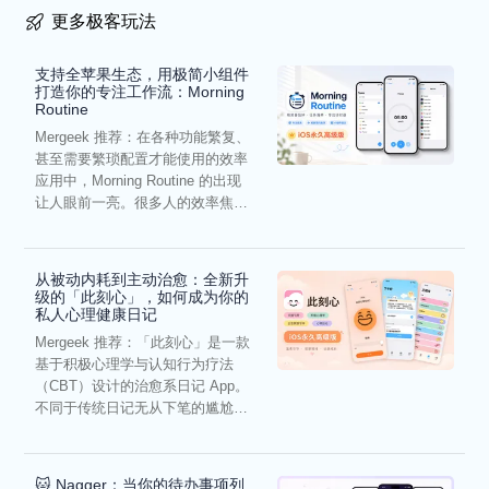
更多极客玩法
支持全苹果生态，用极简小组件
打造你的专注工作流：Morning
Routine
Mergeek 推荐：在各种功能繁复、
甚至需要繁琐配置才能使用的效率
应用中，Morning Routine 的出现
让人眼前一亮。很多人的效率焦
虑，往往...
从被动内耗到主动治愈：全新升
级的「此刻心」，如何成为你的
私人心理健康日记
Mergeek 推荐：「此刻心」是一款
基于积极心理学与认知行为疗法
（CBT）设计的治愈系日记 App。
不同于传统日记无从下笔的尴尬，
它通过结构化的“提...
🐱 Nagger：当你的待办事项列