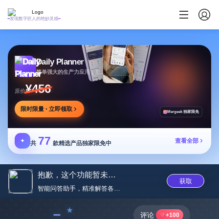
发现数字匠人的绝妙灵感
Daily Planner
简单强大的生产力应用，助您安排任务专注目标
¥456
原价
限时限量 · 立即领取
Mergeek 独家限免
77
✦
查看全部
共
款精选产品独家限免中
抱歉，这个功能暂未开放上线。您...
获取
智能问答助手，精准解答各类问题
﹣
评论
+100