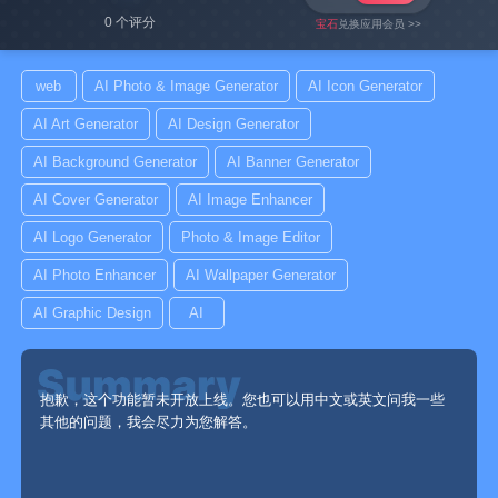
0 个评分
宝石
兑换应用会员 >>
web
AI Photo & Image Generator
AI Icon Generator
AI Art Generator
AI Design Generator
AI Background Generator
AI Banner Generator
AI Cover Generator
AI Image Enhancer
AI Logo Generator
Photo & Image Editor
AI Photo Enhancer
AI Wallpaper Generator
AI Graphic Design
AI
抱歉，这个功能暂未开放上线。您也可以用中文或英文问我一些
其他的问题，我会尽力为您解答。