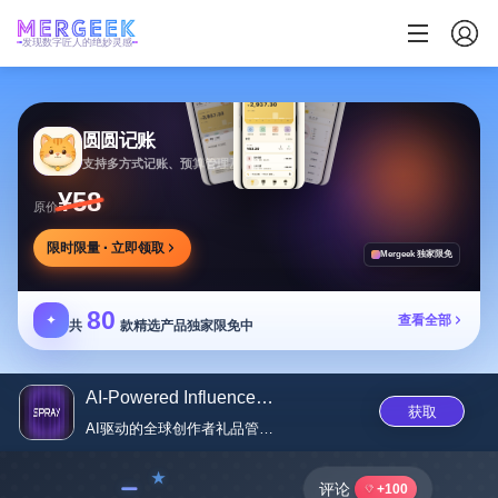
发现数字匠人的绝妙灵感
圆圆记账
支持多方式记账、预算管理及消费复盘，可本地保存
¥58
原价
限时限量 · 立即领取
Mergeek 独家限免
80
✦
查看全部
共
款精选产品独家限免中
AI-Powered Influencer Gifting ...
获取
AI驱动的全球创作者礼品管理解...
﹣
评论
+100