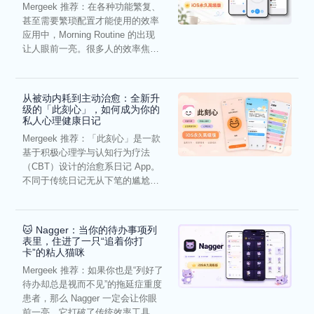
Mergeek 推荐：在各种功能繁复、
甚至需要繁琐配置才能使用的效率
应用中，Morning Routine 的出现
让人眼前一亮。很多人的效率焦
虑，往往...
从被动内耗到主动治愈：全新升
级的「此刻心」，如何成为你的
私人心理健康日记
Mergeek 推荐：「此刻心」是一款
基于积极心理学与认知行为疗法
（CBT）设计的治愈系日记 App。
不同于传统日记无从下笔的尴尬，
它通过结构化的“提...
🐱 Nagger：当你的待办事项列
表里，住进了一只“追着你打
卡”的粘人猫咪
Mergeek 推荐：如果你也是“列好了
待办却总是视而不见”的拖延症重度
患者，那么 Nagger 一定会让你眼
前一亮。它打破了传统效率工具冰