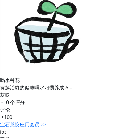
喝水种花
有趣治愈的健康喝水习惯养成 A...
获取
﹣
0 个评分
评论
+100
宝石
兑换应用会员 >>
ios