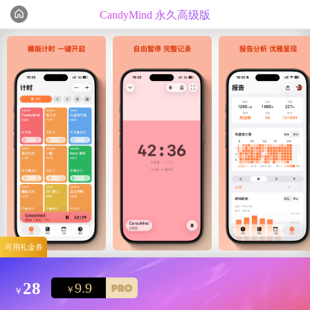
CandyMind 永久高级版
编辑心选
精选测评
可用礼金券
28
9.9
￥
￥