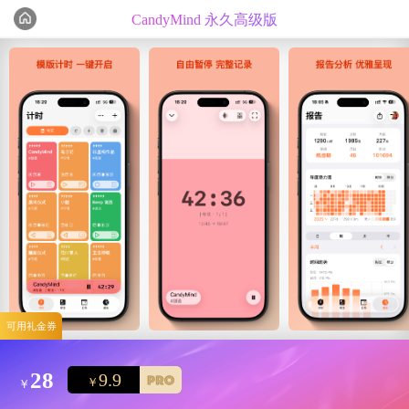
CandyMind 永久高级版
编辑心选
精选测评
可用礼金券
28
9.9
￥
￥