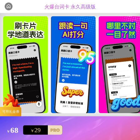
火爆台词卡 永久高级版
编辑心选
精选测评
可用礼金券
68
29
￥
￥