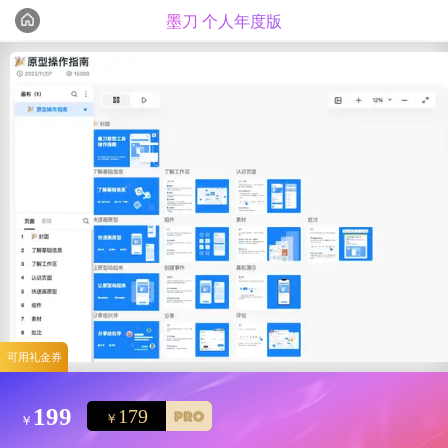
墨刀 个人年度版
编辑心选
精选测评
可用礼金券
199
179
￥
￥