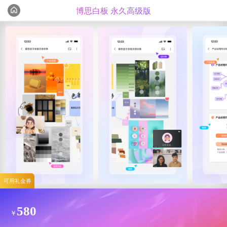
博思白板 永久高级版
编辑心选
精选测评
可用礼金券
580
￥