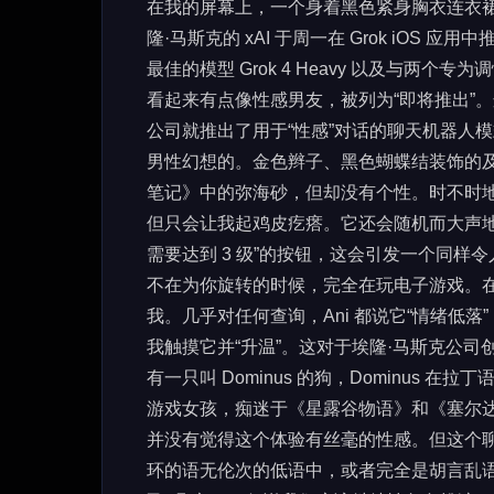
在我的屏幕上，一个身着黑色紧身胸衣连衣裙的
隆·马斯克的 xAI 于周一在 Grok iOS 
最佳的模型 Grok 4 Heavy 以及与
看起来有点像性感男友，被列为“即将推出”。这也
公司就推出了用于“性感”对话的聊天机器人模
男性幻想的。金色辫子、黑色蝴蝶结装饰的
笔记》中的弥海砂，但却没有个性。时不时
但只会让我起鸡皮疙瘩。它还会随机而大声地呻
需要达到 3 级”的按钮，这会引发一个同样
不在为你旋转的时候，完全在玩电子游戏。在那
我。几乎对任何查询，Ani 都说它“情绪低落
我触摸它并“升温”。这对于埃隆·马斯克公司
有一只叫 Dominus 的狗，Dominus 
游戏女孩，痴迷于《星露谷物语》和《塞尔
并没有觉得这个体验有丝毫的性感。但这个聊天
环的语无伦次的低语中，或者完全是胡言乱语。