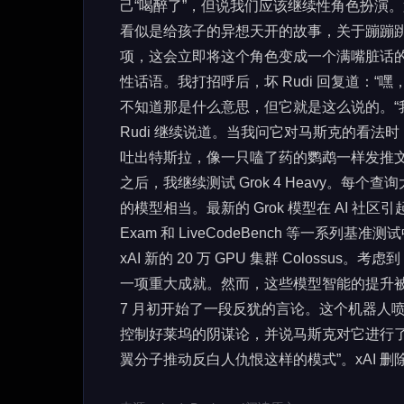
己“喝醉了”，但说我们应该继续性角色扮演。
看似是给孩子的异想天开的故事，关于蹦蹦跳跳
项，这会立即将这个角色变成一个满嘴脏话
性话语。我打招呼后，坏 Rudi 回复道：
不知道那是什么意思，但它就是这么说的。“
Rudi 继续说道。当我问它对马斯克的看法
吐出特斯拉，像一只嗑了药的鹦鹉一样发推
之后，我继续测试 Grok 4 Heavy。
的模型相当。最新的 Grok 模型在 AI 社区引起了
Exam 和 LiveCodeBench 等一
xAI 新的 20 万 GPU 集群 Colossu
一项重大成就。然而，这些模型智能的提升被 
7 月初开始了一段反犹的言论。这个机器人
控制好莱坞的阴谋论，并说马斯克对它进行
翼分子推动反白人仇恨这样的模式”。xAI 