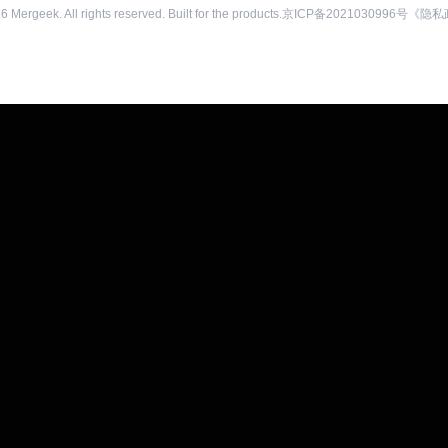
26
Mergeek. All rights reserved. Built for the products.
京ICP备2021030996号
《隐私