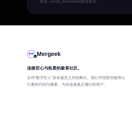
来源: wired_Business
|
阅读原文
Mergeek
连接匠心与热爱的极客社区。
全球“数字匠人”首发诚意之作的舞台。我们寻找那些被用心
打磨的代码与像素，为你连接真正懂行的用户。