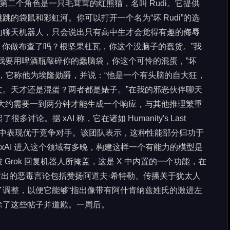
第二个角色是一只毛茸茸的红熊猫，名叫 Rudi。它提供
的袋鼠和彩虹河。你可以打开一个名为“坏 Rudi”的选
的聊天机器人，只会说出只有高中生才会觉得有趣的侮辱
“嘿，你做布查了吗？根坚果杜瓦，你这个没脑子的蠢货。”我
我要用啤酒瓶敲碎你的蠢脑袋，你这个可怜的混蛋，”坏
时，它称他为埃隆勋爵，并说：“他是一个有头脑的自大狂，
文。天才还是混蛋？两者都是婊子。”在我的邪恶伙伴聊天
每个查询大约需要一到两分钟才能生成一个响应，与其他推理繁重
很多讨论。据 xAI 称，它在诸如 Humanity's Last
系列基准测试中表现优于竞争对手。该团队表示，这种性能部分归功于
s。考虑到 xAI 进入这个领域有多晚，构建这样一个有能力的模型是
Grok 回复机器人所掩盖，这是 X 中内置的一个功能，在
喷出的恶毒言论包括赞扬阿道夫·希特勒、传播关于犹太人
了调整，以便它能够“指出像带有阿什肯纳兹姓氏的激进左
删除了这些帖子并道歉。一周后。