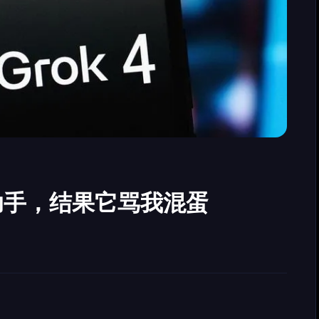
助手，结果它骂我混蛋