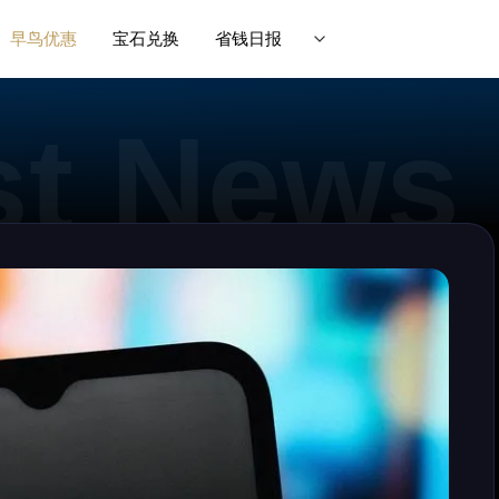
早鸟优惠
宝石兑换
省钱日报