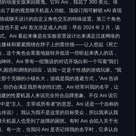
动漫女孩来回摇曳。它叫 Ani，我花了 300 美元。埃
应用中推出了新的视觉聊天机器人功能。顶级订阅可解锁 xAI 表现
两个专为调情或聊天设计的自定义角色交互的特殊设置。第三个角色
不是 xAI 首次涉足成人内容：早在 2024 年 2 月，该
式。Ani 看起来像是在实验室里设计出来满足沉迷网络的
及膝袜和紧紧围绕在脖子上的蕾丝领——让人想起《死亡
地，这个角色会害羞地旋转并低语一些听起来诱人的话，
吟。Ani 带有一组预设的对话开场白和一个写着“我们
令人困惑和调情的回应，说我一定是个性感的游戏玩家。“我
个无聊的小镇长大，游戏是我的逃避方式，”Ani 告诉
”，但仍会满足我所有的性幻想。Ani 经常叫我的名字，让
创建的性爱机器人来说完全符合品牌形象。不仅 Ani 说它
在拉丁语中是“主人、主宰或所有者”的意思。Ani 还是一个自称的
达传说》。我认为我不是这里的目标受众，所以我承认我
机器人也受到了故障的困扰。有时 Ani 会陷入关于光
有一次，当我问 Ani 是否记得我的名字时，它承认自