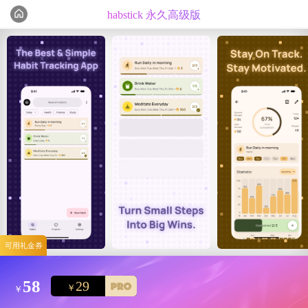
habstick 永久高级版
编辑心选
精选测评
可用礼金券
58
29
￥
￥