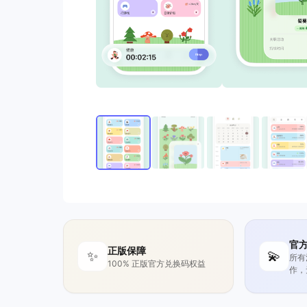
官
正版保障
✨
💫
所有
100% 正版官方兑换码权益
作，