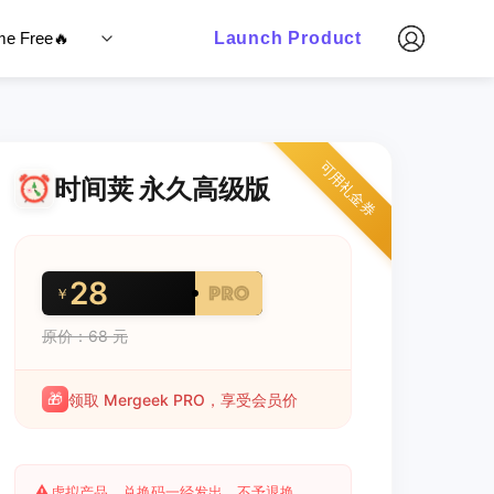
ime Free🔥
Launch Product
可用礼金券
时间荚 永久高级版
28
￥
原价：68 元
🎁
领取 Mergeek PRO，享受会员价
⚠️
虚拟产品，兑换码一经发出，不予退换