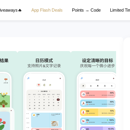
Giveaways🔥
App Flash Deals
Points → Code
Limited T