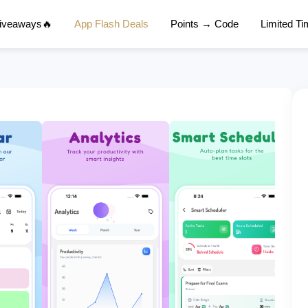
Giveaways🔥
App Flash Deals
Points → Code
Limited T