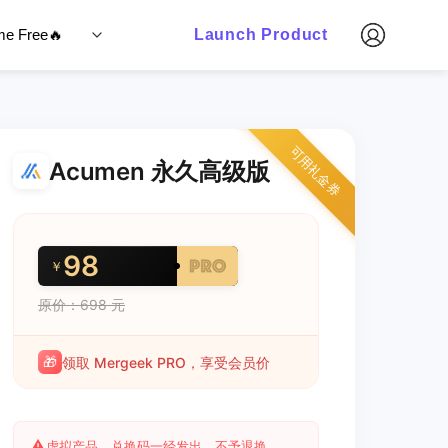
ime Free🔥
Launch Product
可用礼金券
Acumen 永久高级版
98
￥
原价：698 元
🎁
领取 Mergeek PRO，享受会员价
⚠️
虚拟产品，兑换码一经发出，不予退换