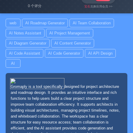
0 个评分
宝石
兑换应用会员 >>
web
AI Roadmap Generator
AI Team Collaboration
AI Notes Assistant
AI Project Management
AI Diagram Generator
AI Content Generator
AI Code Assistant
AI Code Generator
AI API Design
AI
Gromaply is a tool specifically designed for project architecture
and roadmap design. It provides an intuitive interface and rich
functions to help users build a clear project structure and
improve team collaboration efficiency. It supports architects in
building visual architectures, managing project timelines, notes,
and whiteboard collaboration. The workspace has a clear
structure for easy resource access; team collaboration is
efficient, and the AI assistant provides code generation and