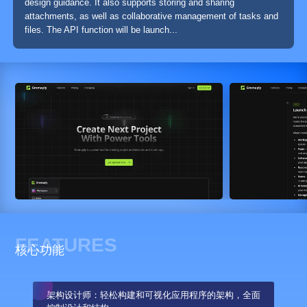
design guidance. It also supports storing and sharing
attachments, as well as collaborative management of tasks and
files. The API function will be launch...
FEATURES
核心功能
架构设计师：轻松构建和可视化应用程序的架构，全面