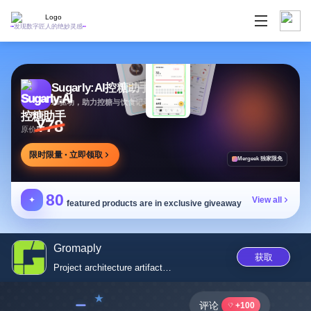
发现数字匠人的绝妙灵感
Sugarly:AI控糖助手
AI驱动，助力控糖与饮食记录，提供个性化建议
¥78
原价
限时限量 · 立即领取
Mergeek 独家限免
80
✦
View all
featured products are in exclusive giveaway
Gromaply
获取
Project architecture artifact,...
﹣
评论
+100