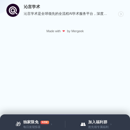
沁言学术
沁言学术是全球领先的全流程AI学术服务平台，深度赋能从选题构思、文献检索、文献阅读、文献管理到辅助写...
Made with
by
Mergeek
❤
独家限免
加入福利群
NEW
🎁
👥
›
›
每日发现惊喜
抢先领专属福利