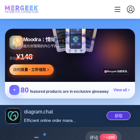
发现数字匠人的绝妙灵感
Moodra：情绪日记
超出你预期的内心平静助手
¥148
原价
限时限量 · 立即领取
Mergeek 独家限免
80
✦
View all
featured products are in exclusive giveaway
diagram.chat
获取
Efficient online order managem...
﹣
评论
+100