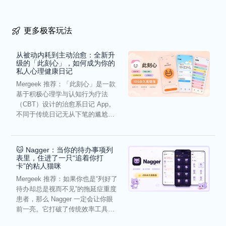
更多极客玩法
从被动内耗到主动治愈：全新升
级的「此刻心」，如何成为你的
私人心理健康日记
Mergeek 推荐：「此刻心」是一款
基于积极心理学与认知行为疗法
（CBT）设计的治愈系日记 App。
不同于传统日记无从下笔的尴尬，
它通过结构化的“提...
🐱 Nagger：当你的待办事项列
表里，住进了一只“追着你打
卡”的粘人猫咪
Mergeek 推荐：如果你也是“列好了
待办却总是视而不见”的拖延症重度
患者，那么 Nagger 一定会让你眼
前一亮。它打破了传统效率工具冰
冷被动的僵...