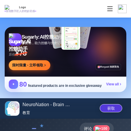
发现数字匠人的绝妙灵感
Sugarly:AI控糖助手
AI驱动，助力控糖与饮食记录，提供个性化建议
¥78
原价
限时限量 · 立即领取
Mergeek 独家限免
80
✦
View all
featured products are in exclusive giveaway
NeuroNation - Brain Training
获取
教育
﹣
评论
+100