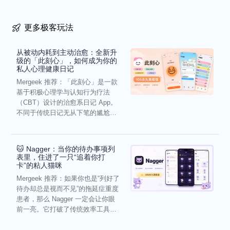
更多极客玩法
从被动内耗到主动治愈：全新升
级的「此刻心」，如何成为你的
私人心理健康日记
Mergeek 推荐：「此刻心」是一款
基于积极心理学与认知行为疗法
（CBT）设计的治愈系日记 App。
不同于传统日记无从下笔的尴尬，
它通过结构化的“提...
🐱 Nagger：当你的待办事项列
表里，住进了一只“追着你打
卡”的粘人猫咪
Mergeek 推荐：如果你也是“列好了
待办却总是视而不见”的拖延症重度
患者，那么 Nagger 一定会让你眼
前一亮。它打破了传统效率工具冰
冷被动的僵...