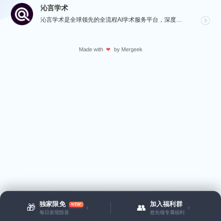
沁言学术
沁言学术是全球领先的全流程AI学术服务平台，深度赋能从选题构思、文献检索、文献阅读、文献管理到辅助写...
Made with
by
Mergeek
❤
独家限免
加入福利群
NEW
🎁
👥
›
›
每日发现惊喜
抢先领专属福利