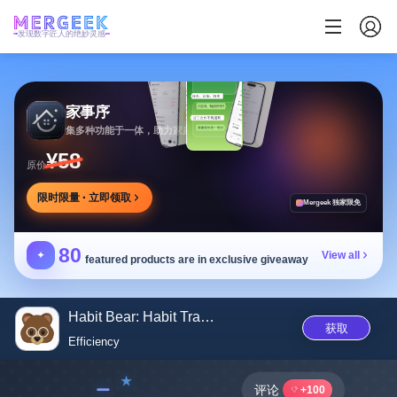
发现数字匠人的绝妙灵感
家事序
集多种功能于一体，助力家庭生活有序协作
¥58
原价
限时限量 · 立即领取
Mergeek 独家限免
80
✦
View all
featured products are in exclusive giveaway
Habit Bear: Habit Tracker
获取
Efficiency
﹣
评论
+100