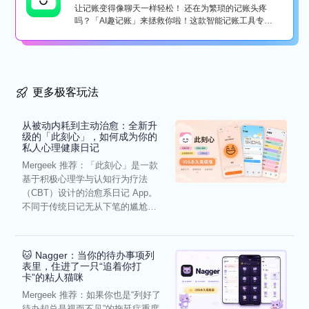
让记账变得像聊天一样轻松！ 还在为繁琐的记账头疼
吗？「AI趣记账」来拯救你啦！这款智能记账工具专为
懒...
更多极客玩法
从被动内耗到主动治愈：全新升
级的「此刻心」，如何成为你的
私人心理健康日记
Mergeek 推荐：「此刻心」是一款
基于积极心理学与认知行为疗法
（CBT）设计的治愈系日记 App。
不同于传统日记无从下笔的尴尬，
它通过结构化的“提...
🐱 Nagger：当你的待办事项列
表里，住进了一只“追着你打
卡”的粘人猫咪
Mergeek 推荐：如果你也是“列好了
待办却总是视而不见”的拖延症重度