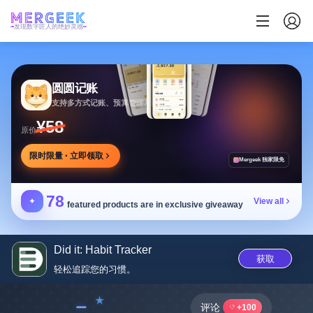
发现数字匠人的绝妙灵感
圆圆记账
支持多方式记账、预算管理及消费复盘，可本地保存
¥58
原价
限时限量 · 立即领取
Mergeek 独家限免
78
✦
View all
featured products are in exclusive giveaway
Did it: Habit Tracker
获取
轻松追踪您的习惯。
﹣
评论
+100