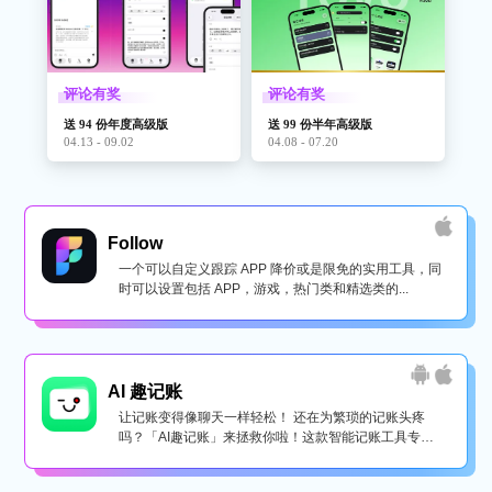
评论有奖
评论有奖
送 94 份年度高级版
送 99 份半年高级版
04.13 - 09.02
04.08 - 07.20
Follow
一个可以自定义跟踪 APP 降价或是限免的实用工具，同
时可以设置包括 APP，游戏，热门类和精选类的...
AI 趣记账
让记账变得像聊天一样轻松！ 还在为繁琐的记账头疼
吗？「AI趣记账」来拯救你啦！这款智能记账工具专为
懒...