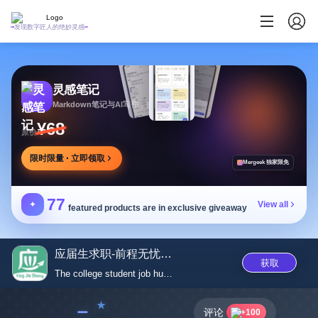
发现数字匠人的绝妙灵感
灵感笔记
Markdown笔记与AI写作，多方式整理同步笔记
¥68
原价
限时限量 · 立即领取
Mergeek 独家限免
77
✦
View all
featured products are in exclusive giveaway
应届生求职-前程无忧51Job...
获取
The college student job huntin...
﹣
评论
+100