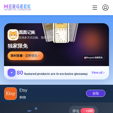
发现数字匠人的绝妙灵感
圆圆记账
支持多方式记账、预算管理及消费复盘，可本地保存
独家限免
限时限量 · 立即领取
Mergeek 独家限免
80
✦
View all
featured products are in exclusive giveaway
Etsy
获取
购物
﹣
评论
+100