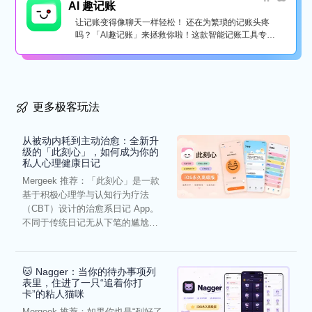
AI 趣记账
让记账变得像聊天一样轻松！ 还在为繁琐的记账头疼
吗？「AI趣记账」来拯救你啦！这款智能记账工具专为
懒...
更多极客玩法
从被动内耗到主动治愈：全新升
级的「此刻心」，如何成为你的
私人心理健康日记
Mergeek 推荐：「此刻心」是一款
基于积极心理学与认知行为疗法
（CBT）设计的治愈系日记 App。
不同于传统日记无从下笔的尴尬，
它通过结构化的“提...
🐱 Nagger：当你的待办事项列
表里，住进了一只“追着你打
卡”的粘人猫咪
Mergeek 推荐：如果你也是“列好了