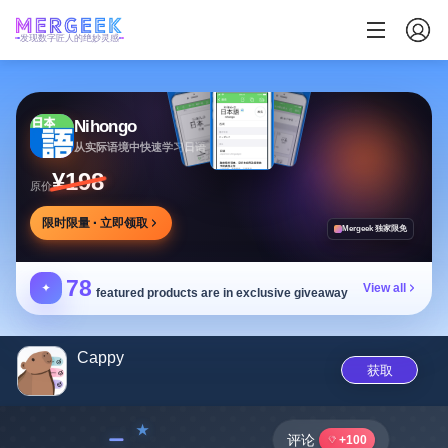
发现数字匠人的绝妙灵感
Nihongo
从实际语境中快速学习日语
¥198
原价
限时限量 · 立即领取
Mergeek 独家限免
78
✦
View all
featured products are in exclusive giveaway
Cappy
获取
﹣
评论
+100