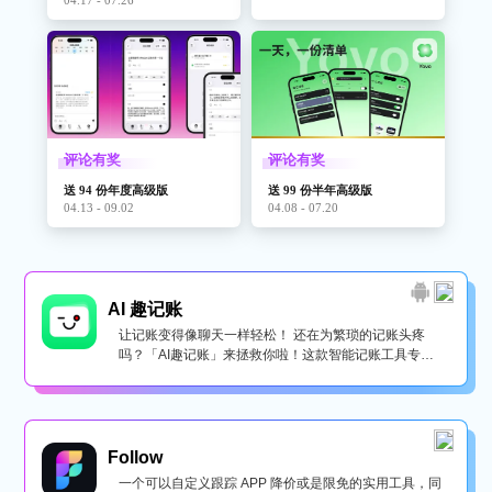
评论有奖
评论有奖
送 94 份年度高级版
送 99 份半年高级版
04.13 - 09.02
04.08 - 07.20
AI 趣记账
让记账变得像聊天一样轻松！ 还在为繁琐的记账头疼
吗？「AI趣记账」来拯救你啦！这款智能记账工具专为
懒...
Follow
一个可以自定义跟踪 APP 降价或是限免的实用工具，同