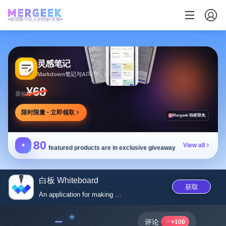
发现数字匠人的绝妙灵感
灵感笔记
Markdown笔记与AI写作，多方式整理同步笔记
¥68
原价
限时限量 · 立即领取
Mergeek 独家限免
80
✦
View all
featured products are in exclusive giveaway
白板 Whiteboard
获取
An application for making draf...
﹣
评论
+100