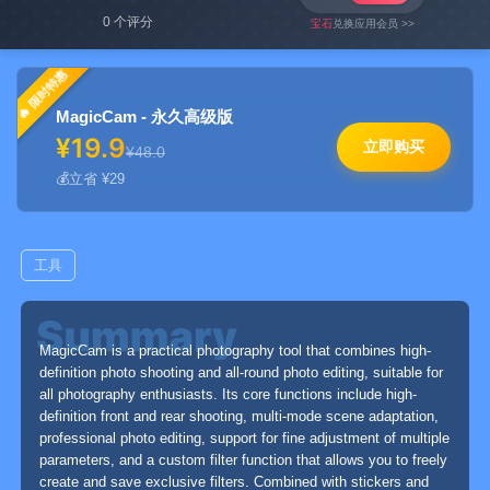
0 个评分
宝石
兑换应用会员 >>
限时特惠
MagicCam - 永久高级版
¥19.9
立即购买
¥48.0
立省 ¥29
工具
MagicCam is a practical photography tool that combines high-
definition photo shooting and all-round photo editing, suitable for
all photography enthusiasts. Its core functions include high-
definition front and rear shooting, multi-mode scene adaptation,
professional photo editing, support for fine adjustment of multiple
parameters, and a custom filter function that allows you to freely
create and save exclusive filters. Combined with stickers and