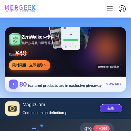
发现数字匠人的绝妙灵感
ZenWalker-步履生花
集计步导航白噪音等多功能于一体的健康应用
¥48
原价
限时限量 · 立即领取
Mergeek 独家限免
80
✦
View all
featured products are in exclusive giveaway
MagicCam
获取
Combines high-definition photo...
﹣
评论
+100