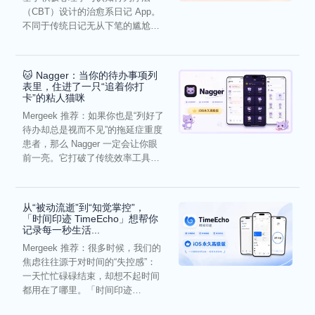
（CBT）设计的治愈系日记 App。
不同于传统日记无从下笔的尴尬，
它通过结构化的“提...
🐱 Nagger：当你的待办事项列
表里，住进了一只“追着你打
卡”的粘人猫咪
Mergeek 推荐：如果你也是“列好了
待办却总是视而不见”的拖延症重度
患者，那么 Nagger 一定会让你眼
前一亮。它打破了传统效率工具冰
冷被动的僵...
从“被动流逝”到“知觉掌控”，
「时间印迹 TimeEcho」想帮你
记录每一秒生活...
Mergeek 推荐：很多时候，我们的
焦虑往往源于对时间的“失控感”：
一天忙忙碌碌结束，却想不起时间
都用在了哪里。「时间印迹
TimeEcho」的出现...