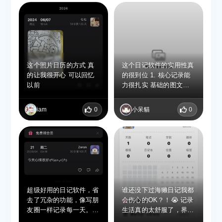
这个照片日历的方式 真
这个日记软件的实用性真
的让我很开心 可以回忆
的很到位 1. 核心记录能
以前
力很扎实 基础的图文日
记编辑很顺畅，支持实况
照片的导入这点很加分，
iam
0
小呆貓
0
能完整留住当时的动态瞬
间和现场感，比普通静态
照片更有回忆的代入感。
2. 功能设计很懂写日记的
真实需求 除了基础记
录，「那年今日」回看、
日记地图、日历视图、多
作者分类这些辅助功能都
超级好用的日记软件，省
谁还没下过海獭日记我都
很实用，不是为了凑数的
去了冗杂的功能，像写朋
会伤心的OK？！😭 记录
花架子，能帮你把零散的
友圈一样记录每一天。还
生活真的太舒服了，界面
日常记录整理得很有条
有随机漫游功能，可以穿
好看、功能全还不卡顿，