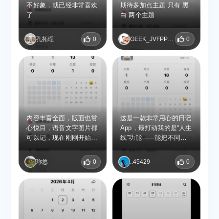
不好象，就已经非常喜欢
期待多加点主题 只有 黑
了
白 两个主题
孔拓珵
0
GEEK_JVFPPBST
0
内容丰富全面，版面也赏
这是一款非常用心的日记
心悦目，语音文字图片都
App，最打动我的是“人生
可以记，现在刚刚开始记
线”功能——能把不同人
录，还可以添加书籍记录
同一年龄的瞬间放在一起
感想。
对比，比如看着3岁的孩
珎悠
0
..45429
0
子和自己3岁时的照片并
列呈现，那种穿越时空的
陪伴感太奇妙了。多用户
独立记录也解决了普通日
记App的痛点，给宝宝、
父母和自己分别建立时间