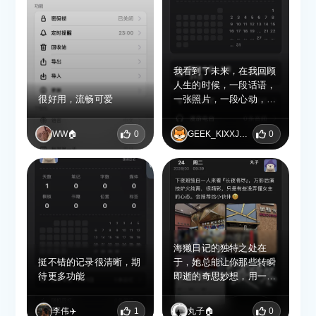
我看到了未来，在我回顾
人生的时候，一段话语，
很好用，流畅可爱
一张照片，一段心动，会
让我久久难忘，可能这才
是写日记的意义所在
WW🏠
0
GEEK_KIXXJBAE
0
海獭日记的独特之处在
挺不错的记录很清晰，期
于，她总能让你那些转瞬
待更多功能
即逝的奇思妙想，用一种
丝滑又优雅的方式永久记
录下来。然后，无论你选
李伟✈️
1
丸子🏠
0