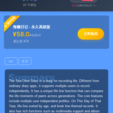
37 个评分
宝石
兑换应用会员 >>
限时特惠
海獭日记 - 永久高级版
¥58.0
立即购买
¥128.0
立省 ¥70
ios
生活
The Sea Otter Diary is a diary for recording life. Different from
ordinary diary apps, it supports multiple users to record
independently. It has a unique life line function that can compare
the life moments of peers across generations. The core features
include multiple user independent profiles, On This Day of That
Year, life line sorted by age, and book line themed records. It
also has rich functions such as multimedia support and album