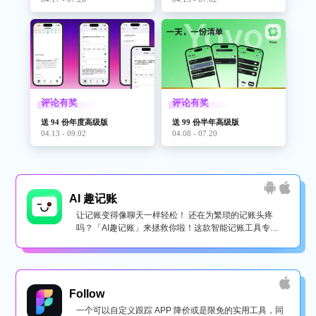
评论有奖
评论有奖
送 94 份年度高级版
送 99 份半年高级版
04.13 - 09.02
04.08 - 07.20
AI 趣记账
让记账变得像聊天一样轻松！ 还在为繁琐的记账头疼
吗？「AI趣记账」来拯救你啦！这款智能记账工具专为
懒...
Follow
一个可以自定义跟踪 APP 降价或是限免的实用工具，同