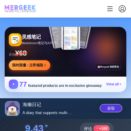
发现数字匠人的绝妙灵感
灵感笔记
Markdown笔记与AI写作，多方式整理同步笔记
¥68
原价
限时限量 · 立即领取
Mergeek 独家限免
77
✦
View all
featured products are in exclusive giveaway
海獭日记
获取
A diary that supports multi-us...
9.43
评论
+100