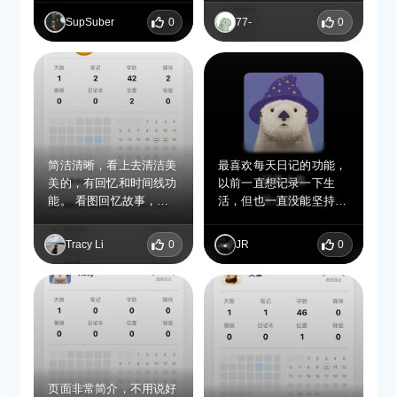
理，回看的时候很方便。
越到过去的任意一天，实
单篇25张图直接解决选择
3. 导出功能很灵活，自由
SupSuber
0
77-
0
现日记回忆功能。超nice
困难症。 本地存储超安
度高 支持多种形式导
心，隐私这块完全不用操
出，这点解决了很多日记
心，「那年今日」和人生
软件的痛点——既能方便
线真的越用越上头。现在
你把内容备份、迁移，也
免费冲终身会员，赶紧
能根据需要分享、整理，
的！已经安利给我所有闺
不用被软件绑定，自己的
蜜了，不好用你来打我！
记录完全能自己掌控。 4.
界面和使用体验很舒服
简洁清晰，看上去清洁美
最喜欢每天日记的功能，
整体是简洁干净的风格，
美的，有回忆和时间线功
以前一直想记录一下生
排版清晰，没有多余的广
能。 看图回忆故事，是
活，但也一直没能坚持写
告和弹窗，用起来很清
我想要记录日期app的功
日记，这里又可以放照片
爽，能让人专注在记录本
能。
放录音也可以用文字来记
Tracy Li
0
JR
0
身；同时打卡统计、连续
录，我很喜欢
记录这些小设计，也能帮
人慢慢养成坚持写日记的
习惯。 整体就是一个很
务实、把“记录-整理-备
份”全流程都考虑到的软
件，用起来省心又顺手。
页面非常简介，不用说好