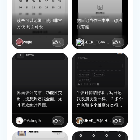
线，互不干扰又能温情联
动。书籍线很适合记录旅
行或恋爱，从第一天开始
读书可以记录，使用非常
把日记当作一本书，想法
累积，像写一本专属的故
方便 封面可爱
很有趣
事。数据全本地存储，没
有隐私顾虑，还支持照
片、实况、视频，导出
wujie
0
GEEK_FGAVEBYW
0
PDF画册的功能更是锦上
添花。强烈推荐给所有想
认真记录人生、珍藏家庭
回忆的人。
界面设计简洁，功能性突
1.设计简洁好看，写日记
出，没想到还很全面。尤
跟发朋友圈一样。 2.多个
其喜欢统计界面。
角色和多个维度分类很有
创意也很好用。 3.数据统
计也挺全面，应有尽有，
🌼Asling🌼
0
GEEK_PQAIHHIC
0
方便筛选查看。