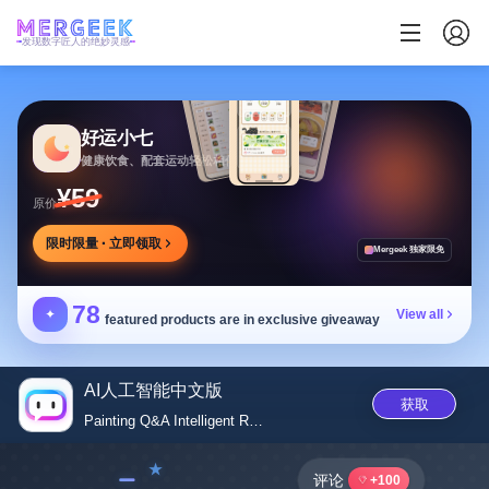
发现数字匠人的绝妙灵感
好运小七
健康饮食、配套运动轻松相伴
¥59
原价
限时限量 · 立即领取
Mergeek 独家限免
78
✦
View all
featured products are in exclusive giveaway
AI人工智能中文版
获取
Painting Q&A Intelligent Robot
﹣
评论
+100