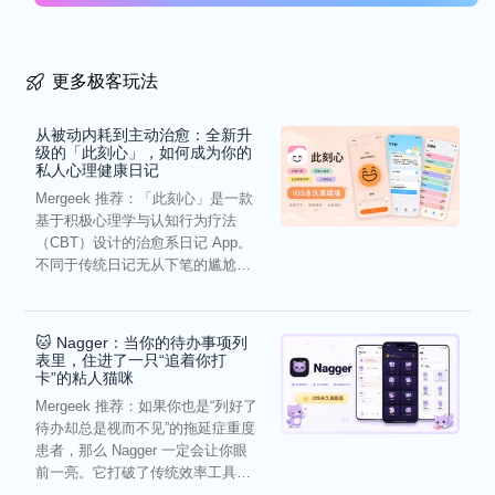
更多极客玩法
从被动内耗到主动治愈：全新升
级的「此刻心」，如何成为你的
私人心理健康日记
Mergeek 推荐：「此刻心」是一款
基于积极心理学与认知行为疗法
（CBT）设计的治愈系日记 App。
不同于传统日记无从下笔的尴尬，
它通过结构化的“提...
🐱 Nagger：当你的待办事项列
表里，住进了一只“追着你打
卡”的粘人猫咪
Mergeek 推荐：如果你也是“列好了
待办却总是视而不见”的拖延症重度
患者，那么 Nagger 一定会让你眼
前一亮。它打破了传统效率工具冰
冷被动的僵...