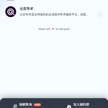
沁言学术
沁言学术是全球领先的全流程AI学术服务平台，深度赋能从选题构思、文献检索、文献阅读、文献管理到辅助写...
Made with
by
Mergeek
❤
独家限免
加入福利群
NEW
🎁
👥
›
›