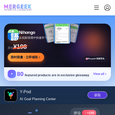
发现数字匠人的绝妙灵感
Nihongo
从实际语境中快速学习日语
¥198
原价
限时限量 · 立即领取
Mergeek 独家限免
80
✦
View all
featured products are in exclusive giveaway
Y-Pod
获取
AI Goal Planning Center
﹣
评论
+100