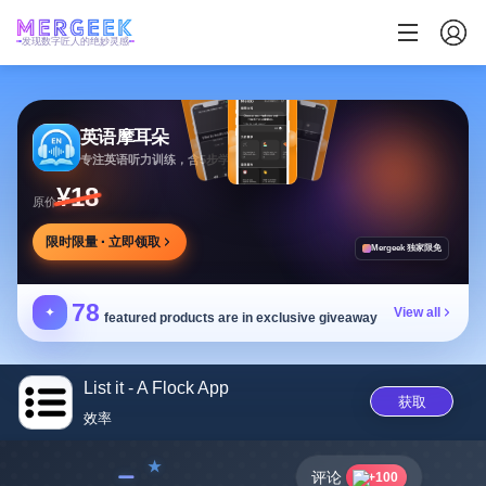
发现数字匠人的绝妙灵感
英语摩耳朵
专注英语听力训练，含5步学习法与多场景内容
¥18
原价
限时限量 · 立即领取
Mergeek 独家限免
78
✦
View all
featured products are in exclusive giveaway
List it - A Flock App
获取
效率
﹣
评论
+100