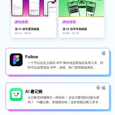
评论有奖
评论有奖
送 94 份年度高级版
送 99 份半年高级版
04.13 - 09.02
04.08 - 07.20
Follow
一个可以自定义跟踪 APP 降价或是限免的实用工具，同
时可以设置包括 APP，游戏，热门类和精选类的...
AI 趣记账
让记账变得像聊天一样轻松！ 还在为繁琐的记账头疼
吗？「AI趣记账」来拯救你啦！这款智能记账工具专为
懒...