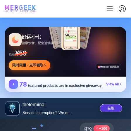
发现数字匠人的绝妙灵感
好运小七
健康饮食、配套运动轻松相伴
¥59
原价
限时限量 · 立即领取
Mergeek 独家限免
78
✦
View all
featured products are in exclusive giveaway
theterminal
获取
Service interruption? We monit...
﹣
评论
+100