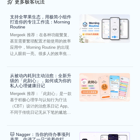
更多极客玩法
支持全苹果生态，用极简小组件
打造你的专注工作流：Morning
Routine
Mergeek 推荐：在各种功能繁复、
甚至需要繁琐配置才能使用的效率
应用中，Morning Routine 的出现
让人眼前一亮。很多人的效率焦
虑，往往...
从被动内耗到主动治愈：全新升
级的「此刻心」，如何成为你的
私人心理健康日记
Mergeek 推荐：「此刻心」是一款
基于积极心理学与认知行为疗法
（CBT）设计的治愈系日记 App。
不同于传统日记无从下笔的尴尬，
它通过结构化的“提...
🐱 Nagger：当你的待办事项列
表里，住进了一只“追着你打