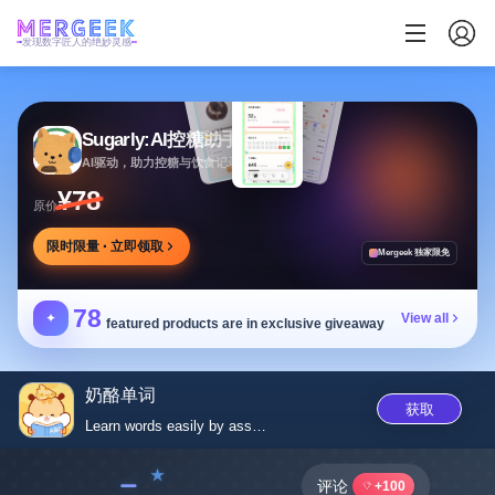
发现数字匠人的绝妙灵感
Sugarly:AI控糖助手
AI驱动，助力控糖与饮食记录，提供个性化建议
¥78
原价
限时限量 · 立即领取
Mergeek 独家限免
78
✦
View all
featured products are in exclusive giveaway
奶酪单词
获取
Learn words easily by associat...
﹣
评论
+100