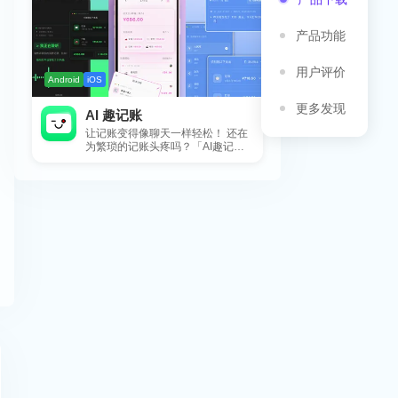
产品功能
用户评价
Android
iOS
更多发现
AI 趣记账
让记账变得像聊天一样轻松！ 还在
为繁琐的记账头疼吗？「AI趣记
账」来拯救你啦！这款智能记账工
具专为懒...