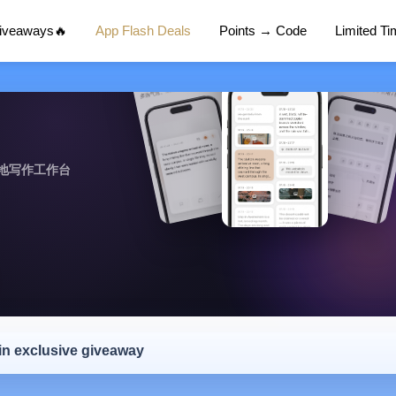
Giveaways🔥
App Flash Deals
Points → Code
Limited T
地写作工作台
 in exclusive giveaway