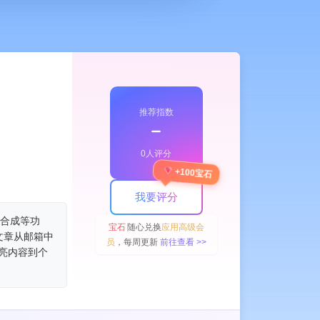
推荐指数
﹣
0人评分
+100宝石
我要评分
音合成等功
宝石
随心兑换
应用高级会
文章从邮箱中
员
，每周更新
前往查看 >>
高亮内容到个
。