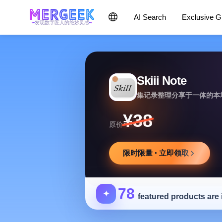
AI Search
Exclusive 
发现数字匠人的绝妙灵感
Skiii Note
集记录整理分享于一体的本
¥38
原价
限时限量 · 立即领取
78
✦
featured products are