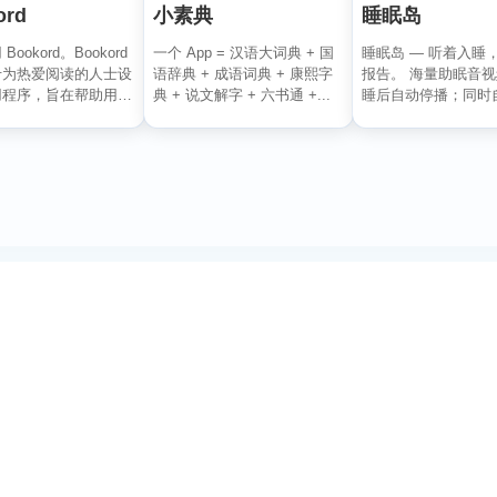
ord
小素典
睡眠岛
ookord。Bookord
一个 App = 汉语大词典 + 国
睡眠岛 — 听着入睡
专为热爱阅读的人士设
语辞典 + 成语词典 + 康熙字
报告。 海量助眠音
用程序，旨在帮助用户
典 + 说文解字 + 六书通 +...
睡后自动停播；同时
.
睡眠阶段、鼾声与梦话.
订