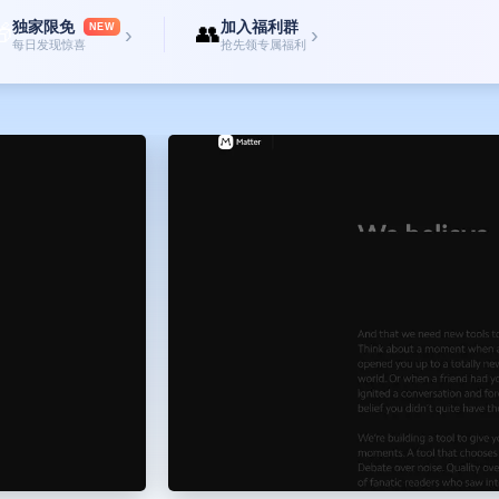
独家限免
加入福利群

👥
NEW
›
›
每日发现惊喜
抢先领专属福利