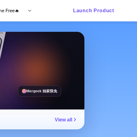
ime Free🔥
Launch Product
Mergeek 独家限免
View all