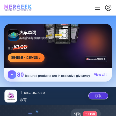
发现数字匠人的绝妙灵感
火车单词
英语背词与铁路经营结合的学习游戏，边玩边学
¥100
原价
限时限量 · 立即领取
Mergeek 独家限免
80
✦
View all
featured products are in exclusive giveaway
Thesaurasize
获取
教育
﹣
评论
+100