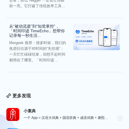
患者，那么 Nagger 一定会让你眼
前一亮。它打破了传统效率工具冰
冷被动的僵...
从“被动流逝”到“知觉掌控”，
「时间印迹 TimeEcho」想帮你
记录每一秒生活...
Mergeek 推荐：很多时候，我们的
焦虑往往源于对时间的“失控感”：
一天忙忙碌碌结束，却想不起时间
都用在了哪里。「时间印迹
TimeEcho」的出现...
更多发现
小素典
一个 App = 汉语大词典 + 国语辞典 + 成语词典 + 康熙字典 + 说文解字 + 六书通 +...